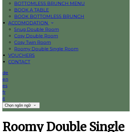
BOTTOMLESS BRUNCH MENU
BOOK A TABLE
BOOK BOTTOMLESS BRUNCH
ACCOMODATION
Snug Double Room
Cosy Double Room
Cosy Twin Room
Roomy Double Single Room
VOUCHERS
CONTACT
de
en
es
fr
it
Chọn ngôn ngữ
Roomy Double Single