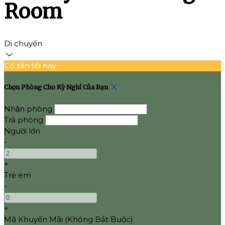
Room
Di chuyển
Có sẵn tối nay
Chọn Phòng Cho Kỳ Nghỉ Của Bạn
Nhận phòng
Trả phòng
Người lớn
-
+
Trẻ em
-
+
Mã Khuyến Mãi
(
Không Bắt Buộc
)