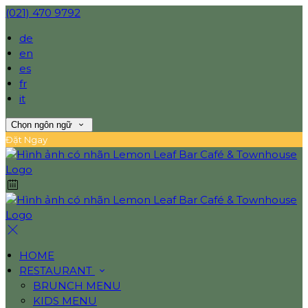
(021) 470 9792
de
en
es
fr
it
Chọn ngôn ngữ
Đặt Ngay
HOME
RESTAURANT
BRUNCH MENU
KIDS MENU