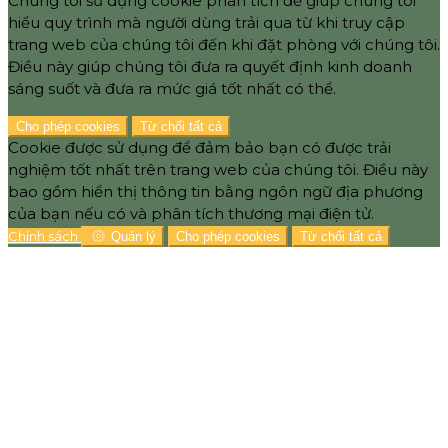
Chúng tôi sử dụng cookie phân tích để giúp chúng tôi
hiểu quy trình mà người dùng trải qua từ khi truy cập
trang web của chúng tôi đến khi đặt phòng với chúng tôi.
Điều này giúp chúng tôi đưa ra quyết định kinh doanh
sáng suốt và đưa ra mức giá tốt nhất có thể.
Cho phép cookies
Từ chối tất cả
Cookie được sử dụng để đảm bảo bạn có được trải
nghiệm tốt nhất trên trang web của chúng tôi. Điều này
bao gồm hiển thị thông tin bằng ngôn ngữ địa phương
của bạn nếu có và phân tích thương mại điện tử.
Chính sách
Quản lý
Cho phép cookies
Từ chối tất cả