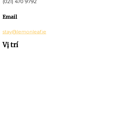
(021) 470 9792
Email
stay@lemonleaf.ie
Vị trí