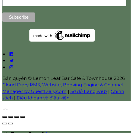
Bản quyền
©
Lemon Leaf Bar Café & Townhouse 2026
Cloud Diary PMS, Website, Booking Engine & Channel
Manager by GuestDiary.com
|
Sơ đồ trang web
|
Chính
sách
|
Điều khoản và điều kiện