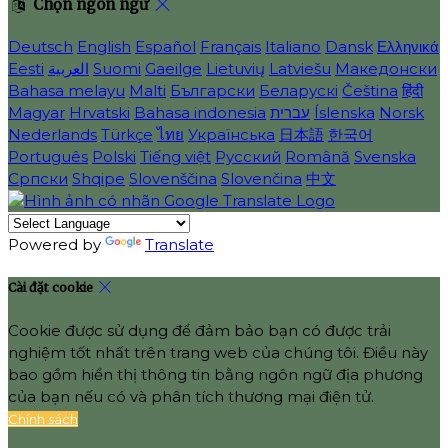
Chọn ngôn ngữ
Deutsch
English
Español
Français
Italiano
Dansk
Ελληνικά
Eesti
العربية
Suomi
Gaeilge
Lietuvių
Latviešu
Македонски
Bahasa melayu
Malti
Български
Беларускі
Čeština
हिंदी
Magyar
Hrvatski
Bahasa indonesia
עברית
Íslenska
Norsk
Nederlands
Türkçe
ไทย
Українська
日本語
한국어
Português
Polski
Tiếng việt
Русский
Română
Svenska
Српски
Shqipe
Slovenščina
Slovenčina
中文
Powered by
Translate
Cài đặt cookie
Cookie được sử dụng để đảm bảo bạn có được trải
nghiệm tốt nhất trên trang web của chúng tôi. Điều này
bao gồm hiển thị thông tin bằng ngôn ngữ địa phương
của bạn nếu có và phân tích thương mại điện tử.
Chính sách