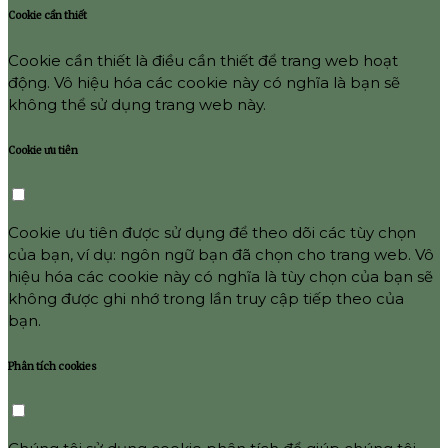
Cookie cần thiết
Cookie cần thiết là điều cần thiết để trang web hoạt
động. Vô hiệu hóa các cookie này có nghĩa là bạn sẽ
không thể sử dụng trang web này.
Cookie ưu tiên
Cookie ưu tiên được sử dụng để theo dõi các tùy chọn
của bạn, ví dụ: ngôn ngữ bạn đã chọn cho trang web. Vô
hiệu hóa các cookie này có nghĩa là tùy chọn của bạn sẽ
không được ghi nhớ trong lần truy cập tiếp theo của
bạn.
Phân tích cookies