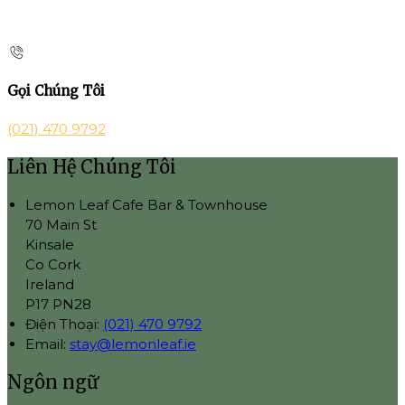
Gọi Chúng Tôi
(021) 470 9792
Liên Hệ Chúng Tôi
Lemon Leaf Cafe Bar & Townhouse
70 Main St
Kinsale
Co Cork
Ireland
P17 PN28
Điện Thoại
:
(021) 470 9792
Email:
stay@lemonleaf.ie
Ngôn ngữ