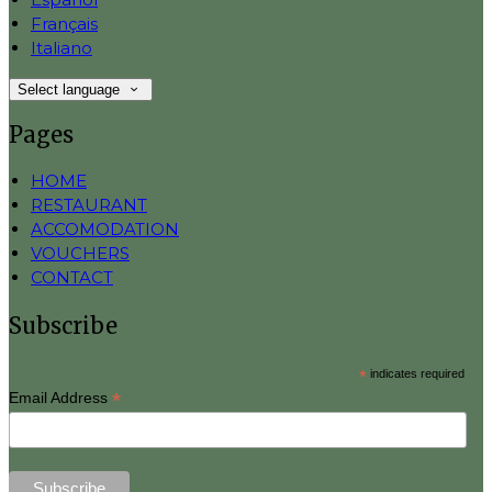
Français
Italiano
Select language
Pages
HOME
RESTAURANT
ACCOMODATION
VOUCHERS
CONTACT
Subscribe
*
indicates required
*
Email Address