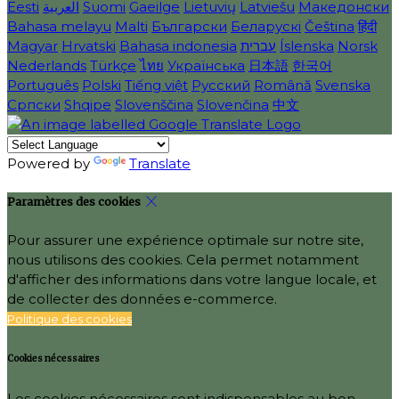
Eesti
العربية
Suomi
Gaeilge
Lietuvių
Latviešu
Македонски
Bahasa melayu
Malti
Български
Беларускі
Čeština
हिंदी
Magyar
Hrvatski
Bahasa indonesia
עברית
Íslenska
Norsk
Nederlands
Türkçe
ไทย
Українська
日本語
한국어
Português
Polski
Tiếng việt
Русский
Română
Svenska
Српски
Shqipe
Slovenščina
Slovenčina
中文
Powered by
Translate
Paramètres des cookies
Pour assurer une expérience optimale sur notre site,
nous utilisons des cookies. Cela permet notamment
d'afficher des informations dans votre langue locale, et
de collecter des données e-commerce.
Politique des cookies
Cookies nécessaires
Les cookies nécessaires sont indispensables au bon