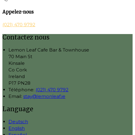
Appelez-nous
(021) 470 9792
Contactez nous
Lemon Leaf Cafe Bar & Townhouse
70 Main St
Kinsale
Co Cork
Ireland
P17 PN28
Téléphone
:
(021) 470 9792
Email:
stay@lemonleaf.ie
Language
Deutsch
English
Español