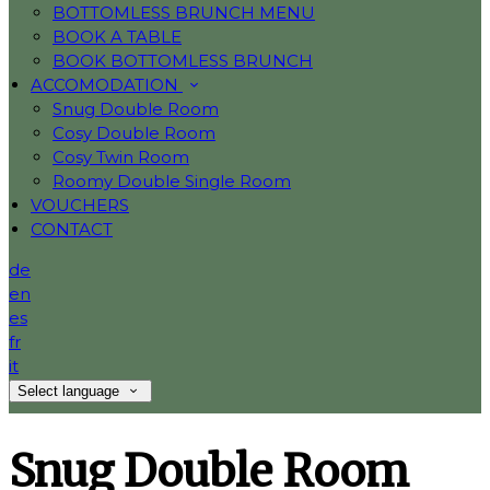
BOTTOMLESS BRUNCH MENU
BOOK A TABLE
BOOK BOTTOMLESS BRUNCH
ACCOMODATION
Snug Double Room
Cosy Double Room
Cosy Twin Room
Roomy Double Single Room
VOUCHERS
CONTACT
de
en
es
fr
it
Select language
Snug Double Room