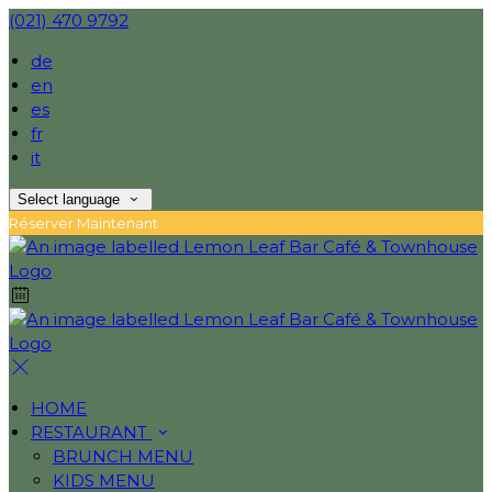
(021) 470 9792
de
en
es
fr
it
Select language
Réserver Maintenant
HOME
RESTAURANT
BRUNCH MENU
KIDS MENU