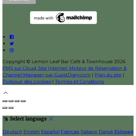
Copyright ©
Lemon Leaf Bar Café & Townhouse 2026
PMS sur Cloud, Site Internet, Moteur de Réservation &
Channel Manager par GuestDiary.com
|
Plan du site
|
Politique des cookies
|
Termes et Conditions
Select language
Deutsch
English
Español
Français
Italiano
Dansk
Ελληνικά