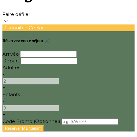
Faire défiler
Disponible Ce Soir
Réservez votre séjour
Arrivée
Départ
Adultes
-
+
Enfants
-
+
Code Promo
(
Optionnel
)